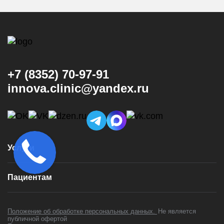
+7 (8352) 70-97-91
innova.clinic@yandex.ru
Услуги
Консультация и диагностика
Пациентам
Имплантация
Виниры
Врачи
Коронки
Положение об обработке персональных данных.
Не является
Цены
публичной офертой
Установка брекетов