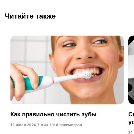
Читайте также
Как правильно чистить зубы
С
у
12 июля 2024
·
7 мин
·
3918 просмотров
20