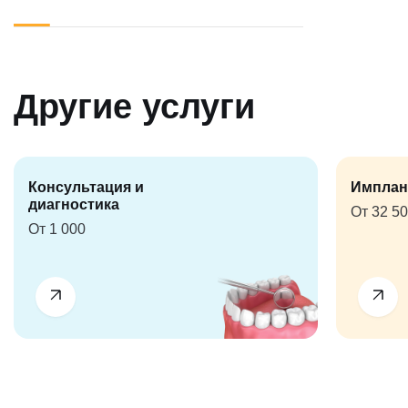
Другие услуги
Консультация и
Имплан
диагностика
От 32 5
От 1 000