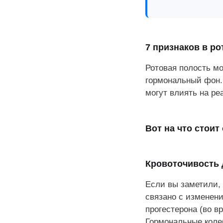
Рецесс
Хронич
7 признаков в р
Важно 
Ротовая полость мо
гормональный фон.
могут влиять на ре
Вот на что стоит
Кровоточивость 
Если вы заметили, 
связано с изменен
прогестерона (во в
Гормональные коле