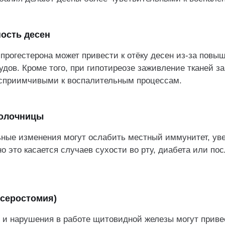
ность десен
прогестерона может привести к отёку десен из-за повы
дов. Кроме того, при гипотиреозе заживление тканей за
осприимчивыми к воспалительным процессам.
молочницы
ьные изменения могут ослабить местный иммунитет, ув
о это касается случаев сухости во рту, диабета или по
ксеростомия)
 и нарушения в работе щитовидной железы могут приве