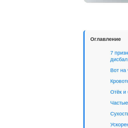
Оглавление
7 приз
дисбал
Вот на 
Кровот
Отёк и
Частые
Сухость
Ускоре