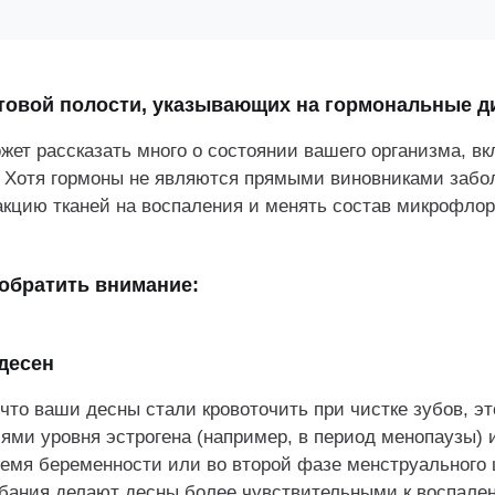
ия десен и медленное заживление
еский неприятный запах изо рта
отовой полости, указывающих на гормональные 
помнить
жет рассказать много о состоянии вашего организма, в
 Хотя гормоны не являются прямыми виновниками забол
акцию тканей на воспаления и менять состав микрофлор
 обратить внимание:
десен
что ваши десны стали кровоточить при чистке зубов, э
иями уровня эстрогена (например, в период менопаузы)
ремя беременности или во второй фазе менструального 
бания делают десны более чувствительными к воспале