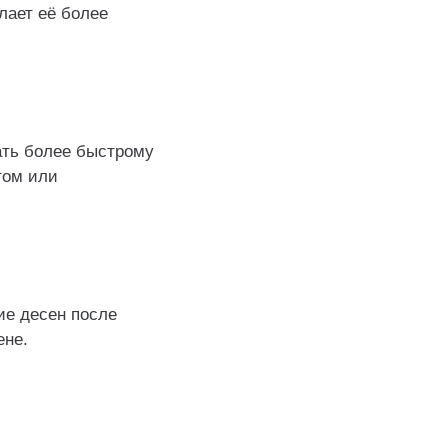
лает её более
ать более быстрому
том или
ие десен после
ене.