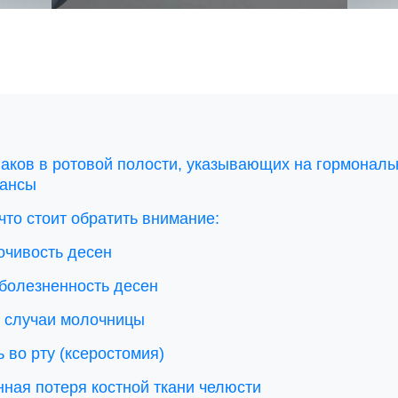
наков в ротовой полости, указывающих на гормонал
ансы
что стоит обратить внимание:
очивость десен
 болезненность десен
 случаи молочницы
 во рту (ксеростомия)
нная потеря костной ткани челюсти