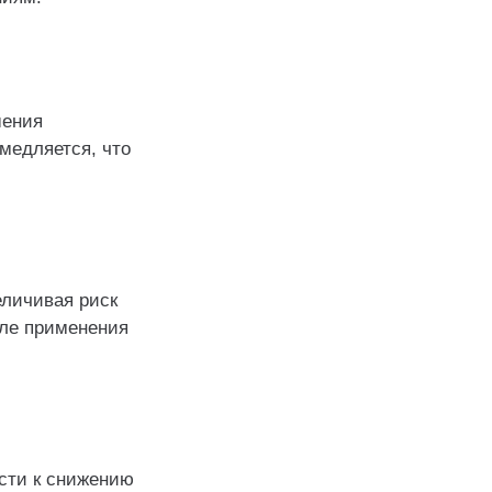
шения
медляется, что
еличивая риск
сле применения
сти к снижению