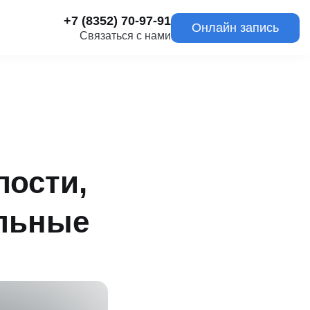
+7 (8352) 70-97-91
Онлайн запись
Связаться с нами
лости,
льные