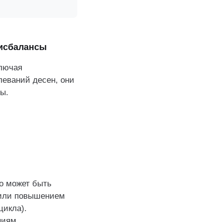
дисбалансы
ключая
еваний десен, они
ы.
то может быть
 или повышением
цикла).
ниям.